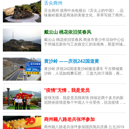
舌尖商州
舌尖商州 借用中央电视台《舌尖上的中国》，品
味秦岭最美是商洛的美食文化，草草写就了商州
美食一斑，一时想不出更好的名字，就叫《舌尖
商州》吧！ 陕西秦岭山中的商州，群山环抱，丹
戴云山 桃花依旧笑春风
戴云山 桃花依旧笑春风 商洛市青少年活动中心位
于州城北新街与工农路交汇的东南角，那是州城
最繁华的地方。今天我准备到占尽天时地利人和
的@奋飞办公室闲聊，当我走到门外，看到@古道
黄沙岭 ——庆祝242国道黄
黄沙岭 庆祝242国道黄沙岭隧道通车 千古驿铺黄
沙岭，人流如线攀石蹬， 三盘九转汗满面，夜半
月下有驮声。 今朝岭底隧道通，公路平坦车如
龙， 游客刚过石鸠河，转眼就到商州城。 二〇二
〇
“疫情”无情，我是党员
疫情无情，我是党员我有情 持续近两个多月的新
冠肺炎疫情是每个中国人十分受伤，抗击疫情，
奉献爱心一时成为我们社会议论的主要话题，党
的基层组织到底怎么办？ 商州民间文化研究协会
商州籍八路老兵张坪参加
商州籍八路老兵张坪参加国庆阅兵庆典 公元2019