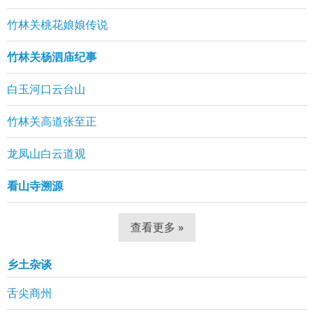
竹林关桃花娘娘传说
竹林关杨泗庙纪事
白玉河口云台山
竹林关高道张至正
龙凤山白云道观
看山寺溯源
查看更多 »
乡土杂谈
舌尖商州