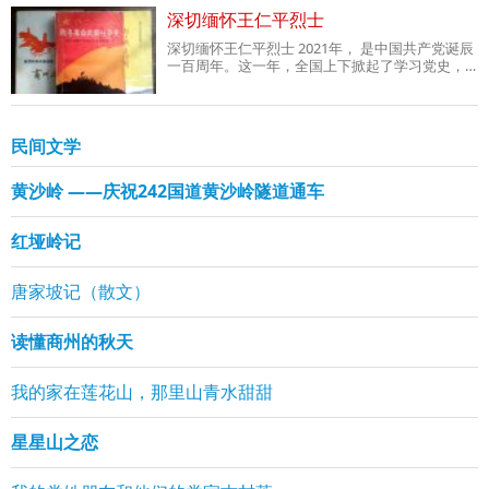
深切缅怀王仁平烈士
深切缅怀王仁平烈士 2021年， 是中国共产党诞辰
一百周年。这一年，全国上下掀起了学习党史，
不忘初心，牢记嘱托主题教育活动。学习党史，
不忘历史，总使我回想起了夜村这片红色沃土曾
诞生培养出了象陈忠茂，王仁平，李念劳等这样
优秀卓越的陕南游击队大队长
民间文学
黄沙岭 ——庆祝242国道黄沙岭隧道通车
红垭岭记
唐家坡记（散文）
读懂商州的秋天
我的家在莲花山，那里山青水甜甜
星星山之恋