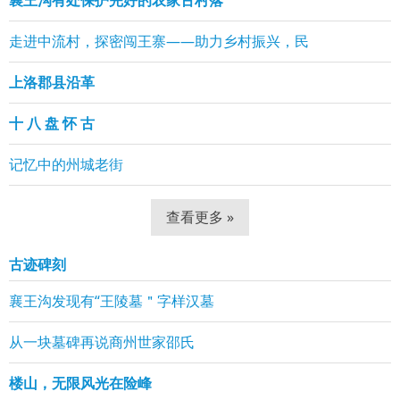
走进中流村，探密闯王寨——助力乡村振兴，民
上洛郡县沿革
十 八 盘 怀 古
记忆中的州城老街
查看更多 »
古迹碑刻
襄王沟发现有“王陵墓＂字样汉墓
从一块墓碑再说商州世家邵氏
楼山，无限风光在险峰