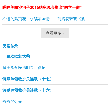
唱响美丽沙河子2016纳凉晚会推出“两学一做”
不谢的紫荆花，永续家国情——商洛花鼓戏《紫
查看更多 »
民俗传承
一路欢歌逛大荊
襄王沟党氏清明祭祖侧记
诗赋吟颂牧护关连载（十七）
诗赋吟颂牧护关连载（十六）
爷爷的灯光