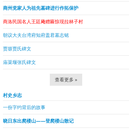
商州党家人为祖先墓碑进行作拓保护
商洛民国名人王廷飏赠匾惊现拉林子村
朝议大夫台湾府知府盖君墓志铭
贾塬贾氏碑文
庙渠堰张氏碑文
查看更多 »
村史乡志
一份字约背后的故事
晓日东出爬楼山——登爬楼山散记