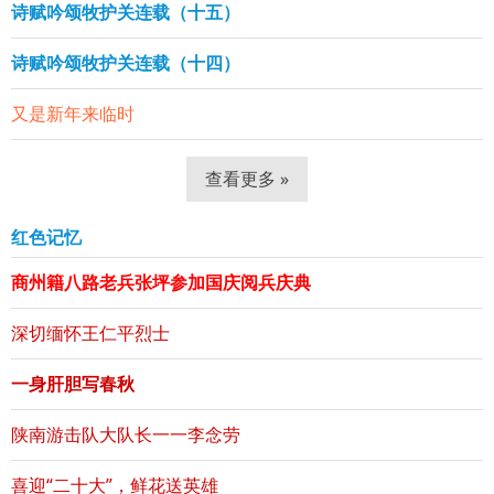
诗赋吟颂牧护关连载（十五）
诗赋吟颂牧护关连载（十四）
又是新年来临时
查看更多 »
红色记忆
商州籍八路老兵张坪参加国庆阅兵庆典
深切缅怀王仁平烈士
一身肝胆写春秋
陕南游击队大队长一一李念劳
喜迎“二十大”，鲜花送英雄