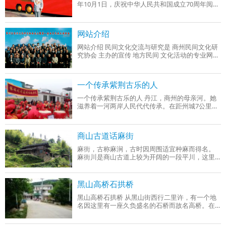
年10月1日，庆祝中华人民共和国成立70周年阅兵
庆典在北京隆重举行。 70年栉风沐雨，70年砥砺
奋进。从筚路蓝缕到繁荣富强，从一穷二白到幸
福安
网站介绍
网站介绍 民间文化交流与研究是 商州民间文化研
究协会 主办的宣传 地方民间 文化活动的专业网
站，本协会是一家 经商州区文联批准、商州区民
政局核准登记的 非营利性文化研究 机构 。 宗
一个传承紫荆古乐的人
一个传承紫荆古乐的人 丹江，商州的母亲河。她
滋养着一河两岸人民代代传承。在距州城7公里丹
江南岸紫荆文化遗址上，古老的紫荆古乐在紫荆
文化的熏陶下流传了几百年后到了盛世，在非物
商山古道话麻街
麻街，古称麻涧，古时因周围适宜种麻而得名。
麻街川是商山古道上较为开阔的一段平川，这里
土地平旷，村落众多，现由朝阳、中流、丹阳、
自愿、齐塬、王湾、五星、雷凤、王河、老庄、
铺
黑山高桥石拱桥
黑山高桥石拱桥 从黑山街西行二里许，有一个地
名因这里有一座久负盛名的石桥而故名高桥。在
商州境内，以桥命地名的地名除了夜村镇高桥村
外，只有黑山镇的高桥是一座肩负重荷而名副其