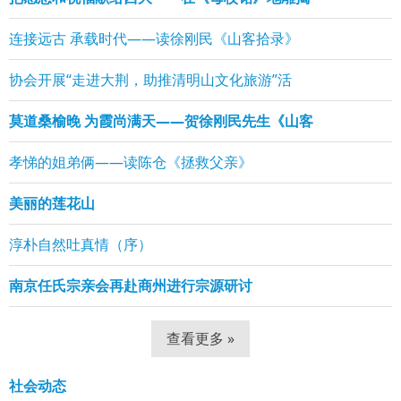
连接远古 承载时代——读徐刚民《山客拾录》
协会开展“走进大荆，助推清明山文化旅游”活
莫道桑榆晚 为霞尚满天——贺徐刚民先生《山客
孝悌的姐弟俩——读陈仓《拯救父亲》
美丽的莲花山
淳朴自然吐真情（序）
南京任氏宗亲会再赴商州进行宗源研讨
查看更多 »
社会动态