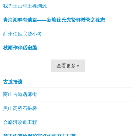
我为王山村王姓溯源
青海湖畔有遗篇——新塘徐氏先贤群谱录之徐志
商州任姓宗源小考
秋雨作伴话谱牒
查看更多 »
古道拾遗
商山古道话麻街
黑山高桥石拱桥
会峪河改道工程
襄王沟有处保护完好的农家古村落