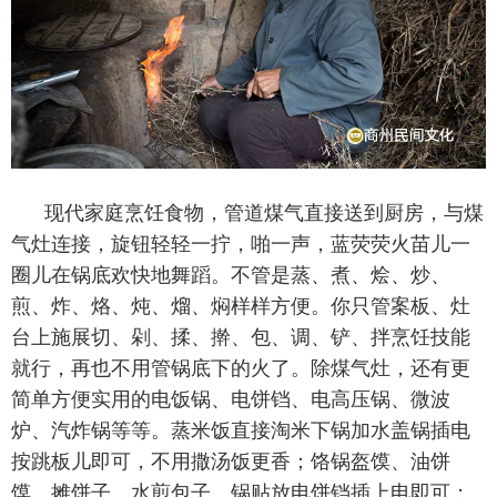
现代家庭烹饪食物，管道煤气直接送到厨房，与煤
气灶连接，旋钮轻轻一拧，啪一声，蓝荧荧火苗儿一
圈儿在锅底欢快地舞蹈。不管是蒸、煮、烩、炒、
煎、炸、烙、炖、熘、焖样样方便。你只管案板、灶
台上施展切、剁、揉、擀、包、调、铲、拌烹饪技能
就行，再也不用管锅底下的火了。除煤气灶，还有更
简单方便实用的电饭锅、电饼铛、电高压锅、微波
炉、汽炸锅等等。蒸米饭直接淘米下锅加水盖锅插电
按跳板儿即可，不用撒汤饭更香；饹锅盔馍、油饼
馍、摊饼子、水煎包子、锅贴放电饼铛插上电即可；