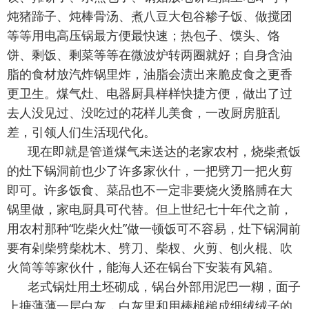
炖猪蹄子、炖棒骨汤、煮八豆大包谷糁子饭、做搅团
等等用电高压锅最方便最快速；热包子、馍头、饹
饼、剩饭、剩菜等等在微波炉转两圈就好；自身含油
脂的食材放汽炸锅里炸，油脂会渍出来脆皮食之更香
更卫生。煤气灶、电器厨具样样快捷方便，做出了过
去人没见过、没吃过的花样儿美食，一改厨房脏乱
差，引领人们生活现代化。
现在即就是管道煤气未送达的老家农村，烧柴煮饭
的灶下锅洞前也少了许多家伙什，一把劈刀一把火剪
即可。许多饭食、菜品也不一定非要烧火烫胳膊在大
锅里做，家电厨具可代替。但上世纪七十年代之前，
用农村那种“吃柴火灶”做一顿饭可不容易，灶下锅洞前
要有剁柴劈柴枕木、劈刀、柴杈、火剪、刨火棍、吹
火筒等等家伙什，能海人还在锅台下安装有风箱。
老式锅灶用土坯砌成，锅台外部用泥巴一糊，面子
上搪薄薄一层白灰，白灰里和用棒槌槌成细绒绒子的