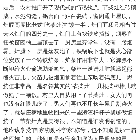
走后，农村推广开了现代式的“节柴灶”。节柴灶红砖砌
成，水泥勾缝，锅台面上贴白瓷砖，窗囱通上屋顶，
灶膛高度比老式“吃柴灶膛”矮一半，灶门面积只相当过
去老灶门的四分之一，灶门上有块铁皮挡板，烟雾直
接被窗囱抽上屋顶去了，厨房里亮堂堂，没有一缕烟
雾。灶膛下一层是落灰池子，铁锅底下也就是火心部
位安放了一个铸铁炉条，炉条作用非常大，它源源不
断地给火心输送助燃氧气，柴草一送进灶膛就燃起熊
熊火苗儿，火苗儿被烟囱抽着往上亲吻着锅底儿，燃
烧值非常高，是名符其实的“省柴灶”，几根柴棒棒儿就
做熟了一顿饭。村里人自从用上了节柴灶，女人们再
也没有红眼儿病了，男人们再也不用长年累月割柴火
了，就是庄稼地里收回来的一些渣渣杆杆子就够做饭
烧了，节柴灶真是美得很，不知道是谁发明创造的，
他应该享受“国家功勋科学家”称号，也不知道是那一届
政府推广的，他们真是有完全彻底为人民服务的思