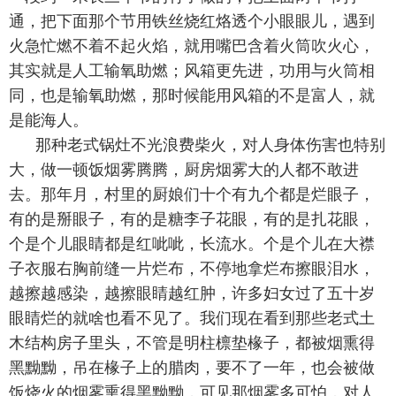
通，把下面那个节用铁丝烧红烙透个小眼眼儿，遇到
火急忙燃不着不起火焰，就用嘴巴含着火筒吹火心，
其实就是人工输氧助燃；风箱更先进，功用与火筒相
同，也是输氧助燃，那时候能用风箱的不是富人，就
是能海人。
那种老式锅灶不光浪费柴火，对人身体伤害也特别
大，做一顿饭烟雾腾腾，厨房烟雾大的人都不敢进
去。那年月，村里的厨娘们十个有九个都是烂眼子，
有的是掰眼子，有的是糖李子花眼，有的是扎花眼，
个是个儿眼睛都是红呲呲，长流水。个是个儿在大襟
子衣服右胸前缝一片烂布，不停地拿烂布擦眼泪水，
越擦越感染，越擦眼睛越红肿，许多妇女过了五十岁
眼睛烂的就啥也看不见了。我们现在看到那些老式土
木结构房子里头，不管是明柱檩垫椽子，都被烟熏得
黑黝黝，吊在椽子上的腊肉，要不了一年，也会被做
饭烧火的烟雾熏得黑黝黝，可见那烟雾多可怕，对人