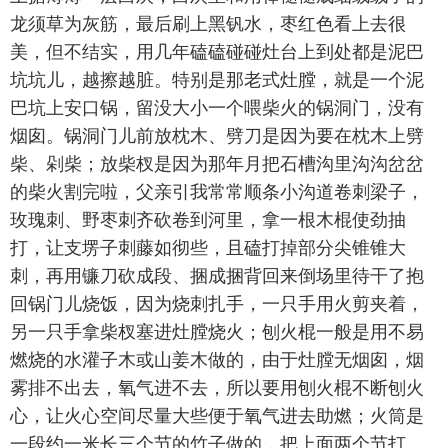
龙须草为灰筋，最后刷上黑钒水，枣红色看上去很
美，但不结实，用几年磕磕碰碰灶台上到处都是泥巴
坑坑儿，越擦越脏。特别是那老式灶膛，就是一个泥
巴坑上安口锅，留没大小一个喂柴火的锅洞门，没有
烟囱。锅洞门儿前放枕木、劈刀是因为要在枕木上劈
柴、剁柴；放柴杈是因为那年月把石槽沟里沟沟岔岔
的柴火割完啦，父亲引我常常顺条小沟道卷刺梁子，
玫瑰刺、野枣刺齐砍卷到河里，拿一根木棍使劲抽
打，让支塄子刺藤如彻些，且磕打掉部分尖锥锥大
刺，再用镰刀砍成段、捆成捆背回来倒场里待干了抱
回锅门儿烧饭，因为烧刺扎手，一只手用火剪夹着，
另一只手拿柴杈塞进灶膛烧火；刨火棍一般是用不易
燃烧的水灌子木或山姜木做的，由于灶膛无烟囱，烟
雾排不出去，氧气进不去，所以要用刨火棍不断刨火
心，让火心空间尽量大些便于氧气进去助燃；火筒是
一段约一米长三个节的竹子做的，把上面两个节打