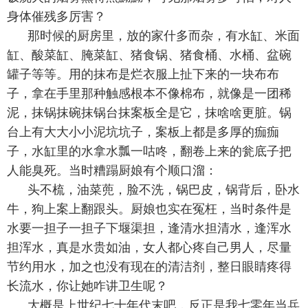
身体催残多厉害？
那时候的厨房里，放的家什多而杂，有水缸、米面
缸、酸菜缸、腌菜缸、猪食锅、猪食桶、水桶、盆碗
罐子等等。用的抹布是烂衣服上扯下来的一块布布
子，拿在手里那种触感根本不像棉布，就像是一团稀
泥，抹锅抹碗抹锅台抹案板全是它，抹啥啥更脏。锅
台上有大大小小泥坑坑子，案板上都是多厚的痂痂
子，水缸里的水拿水瓢一咕咚，翻卷上来的瓮底子把
人能臭死。当时糟蹋厨娘有个顺口溜：
头不梳，油菜蔸，脸不洗，锅巴皮，锅背后，卧水
牛，狗上案上翻跟头。厨娘也实在冤枉，当时条件是
水要一担子一担子下堰渠担，逢清水担清水，逢浑水
担浑水，真是水贵如油，女人都心疼自己男人，尽量
节约用水，加之也没有现在的清洁剂，整日眼睛疼得
长流水，你让她咋讲卫生呢？
大概是上世纪七十年代末吧，反正是我七零年当兵