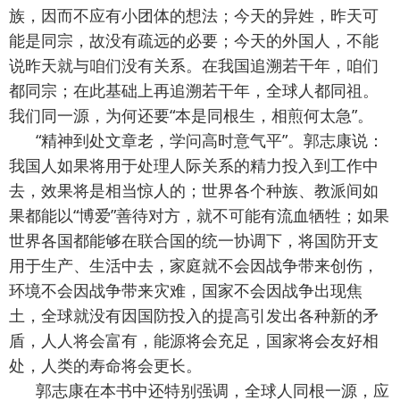
族，因而不应有小团体的想法；今天的异姓，昨天可
能是同宗，故没有疏远的必要；今天的外国人，不能
说昨天就与咱们没有关系。在我国追溯若干年，咱们
都同宗；在此基础上再追溯若干年，全球人都同祖。
我们同一源，为何还要“本是同根生，相煎何太急”。
“精神到处文章老，学问高时意气平”。郭志康说：
我国人如果将用于处理人际关系的精力投入到工作中
去，效果将是相当惊人的；世界各个种族、教派间如
果都能以“博爱”善待对方，就不可能有流血牺牲；如果
世界各国都能够在联合国的统一协调下，将国防开支
用于生产、生活中去，家庭就不会因战争带来创伤，
环境不会因战争带来灾难，国家不会因战争出现焦
土，全球就没有因国防投入的提高引发出各种新的矛
盾，人人将会富有，能源将会充足，国家将会友好相
处，人类的寿命将会更长。
郭志康在本书中还特别强调，全球人同根一源，应