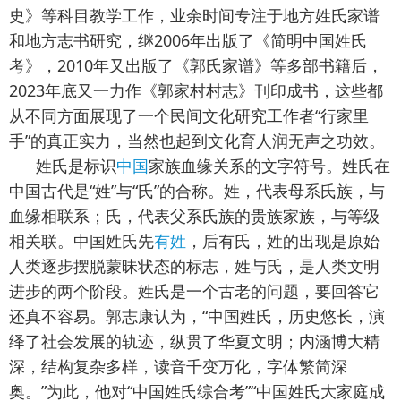
史》等科目教学工作，业余时间专注于地方姓氏家谱
和地方志书研究，继2006年出版了《简明中国姓氏
考》，2010年又出版了《郭氏家谱》等多部书籍后，
2023年底又一力作《郭家村村志》刊印成书，这些都
从不同方面展现了一个民间文化研究工作者“行家里
手”的真正实力，当然也起到文化育人润无声之功效。
姓氏是标识
中国
家族血缘关系的文字符号。姓氏在
中国古代是“姓”与“氏”的合称。姓，代表母系氏族，与
血缘相联系；氏，代表父系氏族的贵族家族，与等级
相关联。中国姓氏先
有姓
，后有氏，姓的出现是原始
人类逐步摆脱蒙昧状态的标志，姓与氏，是人类文明
进步的两个阶段。姓氏是一个古老的问题，要回答它
还真不容易。郭志康认为，“中国姓氏，历史悠长，演
绎了社会发展的轨迹，纵贯了华夏文明；内涵博大精
深，结构复杂多样，读音千变万化，字体繁简深
奥。”为此，他对“中国姓氏综合考”“中国姓氏大家庭成