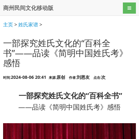
商州民间文化移动版
导航
主页
>
姓氏家谱
>
一部探究姓氏文化的“百科全
书”——品读《简明中国姓氏考》
感悟
2024-08-06 20:41
原创
刘恩友
次
时间:
来源:
作者:
点击:
一部探究姓氏文化的“百科全书”
——品读《简明中国姓氏考》感悟