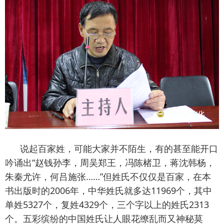
说起百家姓，可能大家并不陌生，有的甚至能开口
吟诵出“赵钱孙李，周吴郑王，冯陈楮卫，蒋沈韩杨，
朱秦尤许，何吕施张……”但姓氏不仅仅是百家，在本
书出版时的2006年，中华姓氏就多达11969个，其中
单姓5327个，复姓4329个，三个字以上的姓氏2313
个。五彩缤纷的中国姓氏让人眼花缭乱而又神秘莫