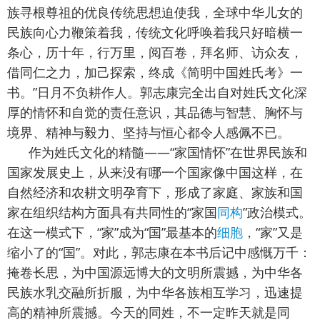
族寻根尊祖的优良传统思想迫使我，全球中华儿女的
民族向心力鞭策着我，传统文化呼唤着我只好暗横一
条心，历十年，行万里，阅百卷，拜名师、访众友，
借同仁之力，加己探索，终成《简明中国姓氏考》一
书。”日月不负耕作人。郭志康完全出自对姓氏文化深
厚的情怀和自觉的责任意识，其品德与智慧、胸怀与
境界、精神与毅力、坚持与恒心都令人感佩不已。
作为姓氏文化的精髓——“家国情怀”在世界民族和
国家发展史上，从来没有哪一个国家像中国这样，在
自然经济和农耕文明孕育下，形成了家庭、家族和国
家在组织结构方面具有共同性的“家国
同构
”政治模式。
在这一模式下，“家”成为“国”最基本的
细胞
，“家”又是
缩小了的“国”。对此，郭志康在本书后记中感慨万千：
掩卷长思，为中国源远博大的文明所震撼，为中华各
民族水乳交融所折服，为中华各族相互学习，迅速提
高的精神所震撼。今天的同姓，不一定昨天就是同