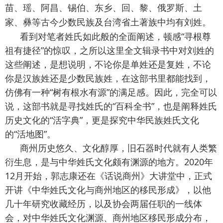
苗、瑶、阿昌、锡伯、东乡、回、黎、俄罗斯、土
家、彝等古今少数民族及台湾省土著族中均有刘姓。
看到对笔者姓氏如此般的全面阐述，顿感“寻根尊
祖有捷径”的惊叹，之所以这里全文辑录书中对刘姓的
这些阐述，是想说明，不论你是单姓还是复姓，不论
你是汉族姓还是少数民族姓，在这部书里都能找到，
仿佛有一种“树有根水有源”的满足感。因此，完全可以
说，这部书就是寻找姓氏的“百科全书”，也是阐释姓氏
历史文化的“活字典”，更是探究中华民族姓氏文化
的“活地图”。
商州历史悠久、文化醇厚，旧石器时代就有人类繁
衍生息，是与中华姓氏文化颇有渊源的地方。2020年
12月开始，郭志康还在《话说商州》大讲堂中，正式
开讲《中华姓氏文化与商州地区的移民形成》，以他
几十年研究收藏经历，以及协会两届任职的一线体
会，对中华姓氏文化渊源、商州地区移民形成分布，