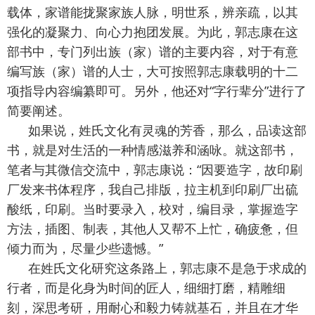
载体，家谱能拢聚家族人脉，明世系，辨亲疏，以其
强化的凝聚力、向心力抱团发展。为此，郭志康在这
部书中，专门列出族（家）谱的主要内容，对于有意
编写族（家）谱的人士，大可按照郭志康载明的十二
项指导内容编纂即可。另外，他还对“字行辈分”进行了
简要阐述。
如果说，姓氏文化有灵魂的芳香，那么，品读这部
书，就是对生活的一种情感滋养和涵咏。就这部书，
笔者与其微信交流中，郭志康说：“因要造字，故印刷
厂发来书体程序，我自己排版，拉主机到印刷厂出硫
酸纸，印刷。当时要录入，校对，编目录，掌握造字
方法，插图、制表，其他人又帮不上忙，确疲惫，但
倾力而为，尽量少些遗憾。”
在姓氏文化研究这条路上，郭志康不是急于求成的
行者，而是化身为时间的匠人，细细打磨，精雕细
刻，深思考研，用耐心和毅力铸就基石，并且在才华