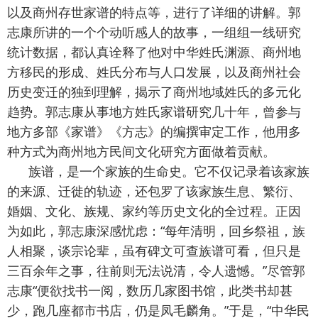
以及商州存世家谱的特点等，进行了详细的讲解。郭
志康所讲的一个个动听感人的故事，一组组一线研究
统计数据，都认真诠释了他对中华姓氏渊源、商州地
方移民的形成、姓氏分布与人口发展，以及商州社会
历史变迁的独到理解，揭示了商州地域姓氏的多元化
趋势。郭志康从事地方姓氏家谱研究几十年，曾参与
地方多部《家谱》《方志》的编撰审定工作，他用多
种方式为商州地方民间文化研究方面做着贡献。
族谱，是一个家族的生命史。它不仅记录着该家族
的来源、迁徙的轨迹，还包罗了该家族生息、繁衍、
婚姻、文化、族规、家约等历史文化的全过程。正因
为如此，郭志康深感忧虑：“每年清明，回乡祭祖，族
人相聚，谈宗论辈，虽有碑文可查族谱可看，但只是
三百余年之事，往前则无法说清，令人遗憾。”尽管郭
志康“便欲找书一阅，数历几家图书馆，此类书却甚
少，跑几座都市书店，仍是凤毛麟角。”于是，“中华民