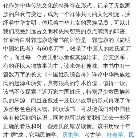
化作为中华传统文化的特殊存在形式，记录了无数家
族的兴衰与变迁，成为一个群体共同的文化积淀，演
绎着中华文明，体现着中华儿女的民族品质，可以让
我们感受到远古文明和先民智慧的点点滴滴的印迹。
作家若白对郭志康这部书的评价是：郭志康的《简明
中国姓氏考》有60多万字，收录了中国人的姓氏近万
个，而且每一个姓氏都尽量叙其源始末、分支派系，
有的还以人物故事为主，读来饶有趣味。本书中有一
篇数万字的长文《中国姓氏综合考》详论中华民族姓
氏的起源和演变，具有很高的学术价值，值得一读。
该书不仅探索了近万家中国姓氏，特别是少数民族姓
氏的来源，而且在叙述中还以小故事的形式再现了许
多形形色色的人物。阅读该书，可以使我们对中国社
会有较深刻的认识，同时也可以改变我们过去一些不
正确的看法和对一些姓氏的错误读音。该书历经十年
才“磨”成，它融民族学、
历史学
、考古学、
社会学
、
民