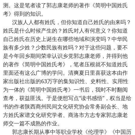
测。这是笔者读了郭志康老师的著作《简明中国姓氏
考》得到的知识。
汉族人人都有姓氏，但你知道自己姓氏的由来吗？
姓氏是什么时候产生的？姓氏对人有何意义？你知道
自己姓氏在历史上诞生在哪些地域和演变吗？中华民
族有多少姓？少数民族有姓吗？对于这些问题，要不
是今年回乡期间荣幸认识乡党郭志康老师，并得到他
的著作《简明中国姓氏考》，笔者压根就不知道姓氏
里面还有这么广博的学问。清爽夏日里喜获这本由作
家出版社出版的63万字的集知识性、史料性、实用性
为一体的《简明中国姓氏考》一书后，我时不时翻阅
查考，获益匪浅。于是便想写点“读书感悟”，权当是给
书的作者陕西商州民间文化研究协会常务副会长、地
方姓氏家谱文化研究学者、商洛市方志专家郭志康老
师交一篇不成熟的作业。
郭志康长期从事中等职业学校《伦理学》《中国历