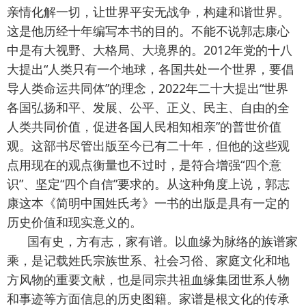
亲情化解一切，让世界平安无战争，构建和谐世界。
这是他历经十年编写本书的目的。不能不说郭志康心
中是有大视野、大格局、大境界的。2012年党的十八
大提出“人类只有一个地球，各国共处一个世界，要倡
导人类命运共同体”的理念，2022年二十大提出“世界
各国弘扬和平、发展、公平、正义、民主、自由的全
人类共同价值，促进各国人民相知相亲”的普世价值
观。这部书尽管出版至今已有二十年，但他的这些观
点用现在的观点衡量也不过时，是符合增强“四个意
识”、坚定“四个自信”要求的。从这种角度上说，郭志
康这本《简明中国姓氏考》一书的出版是具有一定的
历史价值和现实意义的。
国有史，方有志，家有谱。以血缘为脉络的族谱家
乘，是记载姓氏宗族世系、社会习俗、家庭文化和地
方风物的重要文献，也是同宗共祖血缘集团世系人物
和事迹等方面信息的历史图籍。家谱是根文化的传承