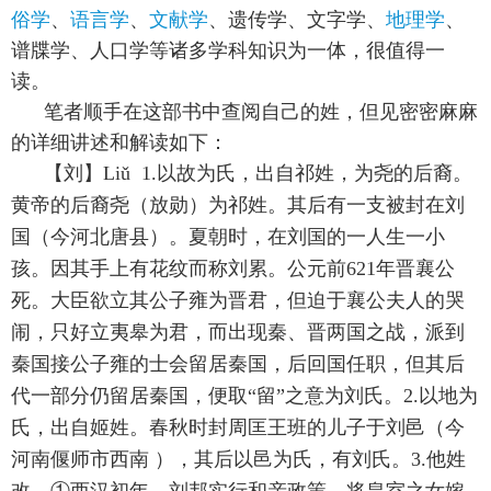
俗学
、
语言学
、
文献学
、遗传学、文字学、
地理学
、
谱牒学、人口学等诸多学科知识为一体，很值得一
读。
笔者顺手在这部书中查阅自己的姓，但见密密麻麻
的详细讲述和解读如下：
【刘】Liǔ 1.以故为氏，出自祁姓，为尧的后裔。
黄帝的后裔尧（放勋）为祁姓。其后有一支被封在刘
国（今河北唐县）。夏朝时，在刘国的一人生一小
孩。因其手上有花纹而称刘累。公元前621年晋襄公
死。大臣欲立其公子雍为晋君，但迫于襄公夫人的哭
闹，只好立夷皋为君，而出现秦、晋两国之战，派到
秦国接公子雍的士会留居秦国，后回国任职，但其后
代一部分仍留居秦国，便取“留”之意为刘氏。2.以地为
氏，出自姬姓。春秋时封周匡王班的儿子于刘邑（今
河南偃师市西南 ），其后以邑为氏，有刘氏。3.他姓