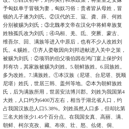
改。①西汉初年，刘邦实行和亲政策，将皇室之女嫁
予匈奴单于冒顿为妻，匈奴习俗：贵者皆从母姓，冒
顿的儿子遂为刘氏。②汉代的王、寇、龚、薛、何姓
分别被赐为刘氏；③北魏孝文帝在汉化中将鲜卑族复
姓独孤氏改为刘氏；④乌桓、羌、氐、突厥、蒙古、
维吾尔、回、满族等进入中原后，也有不少人改姓刘
氏。4.赐姓。①齐人娄敬因向刘邦进献进入关中之策，
被赐为刘氏：②项羽的伯父项伯因在鸿门宴上保护刘
邦有功，其家族被赐为刘姓。5.朝鲜族姓。6.回族姓。
多为改姓。7.满族姓。①本汉族（尼堪、台尼堪、抚顺
尼堪）姓氏，世居三韩、盖州等地。②本为朝鲜族姓
氏，后为满族所用，世居安法博川郡。刘姓为我国第4
大姓，人口约为6400万左右，相当于湖北省人口，约
占我国汉族总人口5.38%。刘姓虽然人口多，但却比第
三名大姓张少1.45个百分点。在我国女真、高丽、满、
朝鲜、柯尔克孜、藏、布依、壮、怒、仫佬、侗、