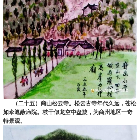
（二十五）商山松云寺。松云古寺年代久远，苍松
如伞遮蔽庙院。枝干似龙空中盘旋，为商州地区一奇
特景观。