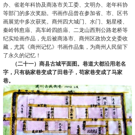
办、省老年科协及商洛市关工委、文明办、老年科协
等部门的多次奖励。书画作品曾在参加省、市、区书
画展览中多次获奖。商州四大城门、水门、魁星楼、
秦岭韩愈庙、高车岭四皓庙、二龙山西荆公路老桥等
纪实绘画作品，先后被商洛市、商州区政协文史委收
藏，尤其《商州记忆》书画作品集，为商州人民留下
了永久的记忆！
（二十一）商县古城平面图。巷道大都沿用老名
字，只有杨家巷变成了田巷子，苟家巷变成了马家
巷。