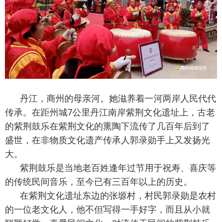
丹江，商州的母亲河。她滋养着一河两岸人民代代
传承。在距州城7公里丹江南岸紫荆文化遗址上，古老
的紫荆鼓乐在紫荆文化的熏陶下流传了几百年后到了
盛世，在非物质文化遗产传承人郭录勋手上又发扬光
大。
紫荆
鼓
乐是当地老百姓逢年过节用于祝寿、喜庆等
的传统民间音乐，至今已有三百年以上的历史。
在紫荆文化遗址东边的张塬村，村民郭录勋是农村
的一位老文化人，他不但写得一手好字，而且从小就