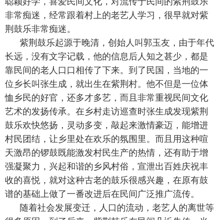
聪颖好学，喜爱民间文化，对流传于民间的紫荆
鼓
乐
非常痴迷，经常跟着村上的老艺人学习，很早就对紫
荆
鼓
乐非常痴迷。
紫荆
鼓
乐起源于晚清，创始人叫郭玉友，由于年代
长远，没有文字记载，他的信息后人知之甚少，都是
靠民间的老人口口相传了下来。到了民国，当地的一
位乡长叫张生成，就出生在紫荆村。他不但是一位体
恤乡民的好官，还多才多艺，而且非常重视民间文化
艺术的发扬传承。在乡村走访巡查时张生成发现紫荆
鼓
乐欢快悠扬，灵动多变，敲起来激情豪迈，能增进
村民团结，让乡里处在欢乐的氛围里。而且用这种喧
天激昂的锣鼓既能激发村民生产的热情，还有助于增
强凝聚力，兴起和谐的乡风村俗，宣泄出百姓庆祝丰
收的喜悦，就对这种古老的鼓乐很感兴趣，在原有鼓
谱的基础上做了一番改进后在民间广泛推广流传。
随着社会发展变迁，人口的流动，老艺人的离世等