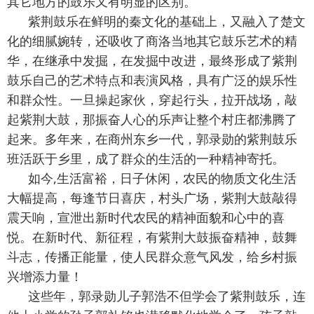
其它地方的鼓乐又有明显的区别。
紫荆鼓乐在鲜明的秦文化的基础上，又融入了楚文
化的细腻婉转，还吸收了商洛当地其它鼓乐艺术的精
华，在继承中发掘，在发掘中改进，最终形成了紫荆
鼓
乐自己的艺术特点和表演风格，具有广泛的娱乐性
和群众性。一旦操起家伙，穿起行头，拉开战场，敲
起紫荆大鼓，那振奋人心的乐声让整个村庄都沸腾了
起来。多年来，在商州东乡一代，郭录勋的紫荆
鼓
乐
班活跃于乡里，成了群众的生活的一种精神寄托。
如今,生活富裕，日子休闲，农民的物质文化生活
大幅提高，每逢节日喜庆，村头广场，紫荆大鼓敲得
震天响，宣泄出新时代农民的精神面貌和心中的喜
悦。在新时代、新征程，有紫荆大鼓振奋精神，鼓舞
斗志，传播正能量，使人民群众意气风发，给乡村振
兴增添力量！
这些年，郭录勋儿子郭浩不但学会了紫荆
鼓
乐，连