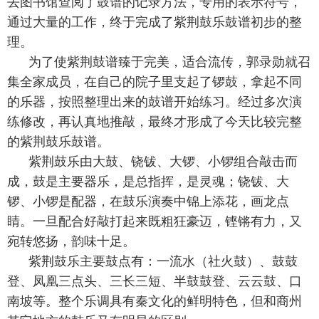
去图书馆查阅了鼓谱的记录方法，专用的表示符号，
通过大量的工作，终于完成了紫荆
鼓
乐鼓谱初步的整
理。
为了使紫荆鼓谱臻于完美，适合流传，郭录勋就召
集全家成员，在自己的院子里支起了锣鼓，拿起不同
的乐器，按照整理出来的鼓谱开始练习。经过多次演
练修改，再认真地推敲，最终才形成了今天比较完整
的紫荆
鼓
乐鼓谱。
紫荆鼓乐由大鼓、铙钹、大锣、小锣组合敲击而
成，鼓是主要器乐，是总指挥，是灵魂；铙钹、大
锣、小锣是配器，在鼓乐演奏中锦上添花，画龙点
睛。一旦配合好敲打起来既粗狂豪迈，铿锵有力，又
宛转悠扬，韵味十足。
紫荆鼓乐主要鼓点有：一流水（社火鼓）、鼓鼓
登、凤凰三点头、三长三短、半鼓鼓登、云云鼓、口
南坡等。整个乐调具有秦文化的鲜明特色，但和商州