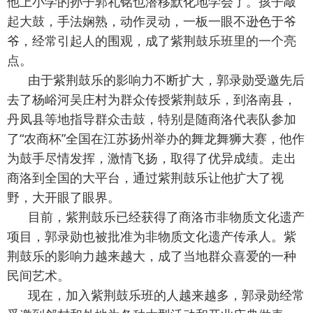
他上小学的孙子郭礼铭也潜移默化地学会了。孩子敲
起大鼓，手法娴熟，动作灵动，一板一眼不逊色于爷
爷，经常引起人的围观，成了紫荆
鼓
乐班里的一个亮
点。
由于紫荆
鼓
乐的影响力不断扩大，郭录勋受邀先后
去了杨峪河吴庄村为群众传授紫荆
鼓
乐，到洛南县，
丹凤县等地指导群众击鼓，特别是随商洛代表队参加
了“农商杯”全国在江苏扬州举办的舞龙舞狮大赛，他作
为鼓手尽情发挥，激情飞扬，取得了优异成绩。走出
商洛到全国的大平台，通过紫荆
鼓
乐让他扩大了视
野，大开眼了眼界。
目前，紫荆
鼓
乐已经获得了商洛市非物质文化遗产
项目，郭录勋也被批准为非物质文化遗产传承人。紫
荆
鼓
乐的影响力越来越大，成了当地群众喜爱的一种
民间艺术。
现在，加入紫荆鼓乐班的人越来越多，郭录勋经常