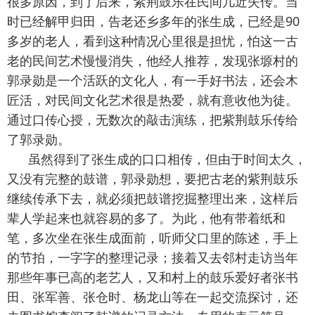
很多原因，到了后来，紫荆鼓乐在民间几近失传。当
时已经解甲归田，告老还乡多年的张生成，已经是90
多岁的老人，看到这种情况心里很是担忧，怕这一古
老的民间艺术慢慢消失，他经人推荐，发现张塬村的
郭录勋是一个活跃的文化人，有一手好书法，还会木
匠活，对民间文化艺术很是热爱，就有意收他为徒。
通过口传心授，无数次的敲击演练，把紫荆
鼓
乐传给
了郭录勋。
虽然得到了张生成的口口相传，但由于时间太久，
又没有完整的鼓谱，郭录勋想，要把古老的紫荆
鼓
乐
继续传承下去，就必须把鼓谱挖掘整理出来，这样后
辈人学起来也就容易的多了。为此，他有带着纸和
笔，多次坐在张生成面前，听师父口里的陈述，手上
的节拍，一字字的整理记录；接着又去邻村走访当年
那些年事已高的老艺人，又和村上的鼓乐爱好者张书
田、张军善、张仓时、杨龙山等在一起交流探讨，还