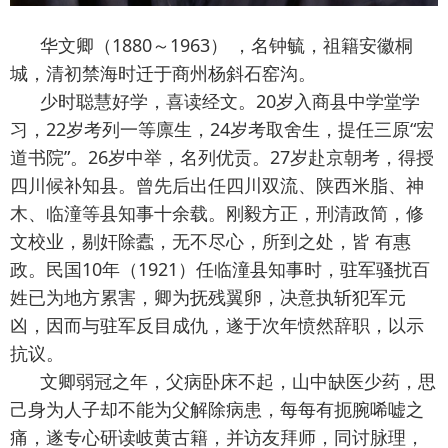
华文卿（1880～1963） ，名钟毓，祖籍安徽桐
城，清初禁海时迁于商州杨斜石窑沟。
少时聪慧好学，喜读经文。20岁入商县中学堂学
习，22岁考列一等廪生，24岁考取舍生，提任三原“宏
道书院”。26岁中举，名列优贡。27岁赴京朝考，得授
四川候补知县。曾先后出任四川双流、陕西米脂、神
木、临潼等县知事十余载。刚毅方正，刑清政简，修
文校业，剔奸除蠹，无不尽心，所到之处，皆 有惠
政。民国10年（1921）任临潼县知事时，驻军骚扰百
姓已为地方累害，卿为抚残翼卵，决意执斩犯军元
凶，因而与驻军反目成仇，遂于次年愤然辞职，以示
抗议。
文卿弱冠之年，父病卧床不起，山中缺医少药，思
己身为人子却不能为父解除病患，每每有扼腕唏嘘之
痛，遂专心研读岐黄古籍，并访友拜师，同讨脉理，