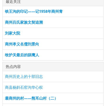
最近关注
铁王沟的印记——记1958年商州青
商州吕氏家族文契追溯
刘家大院
商州孝义名儒刘景向
牧护关最后的驯鹰人
热点内容
商州历史上的十部旧志
商县杨斜石窑沟华心权
最商州的村——熊耳山村（二）