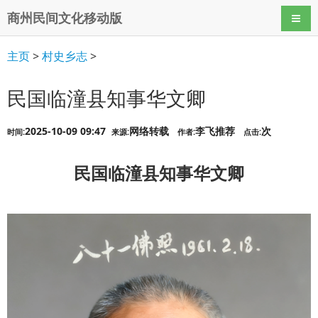
商州民间文化移动版
导航
主页
>
村史乡志
>
民国临潼县知事华文卿
2025-10-09 09:47
网络转载
李飞推荐
次
时间:
来源:
作者:
点击:
民国临潼县知事华文卿