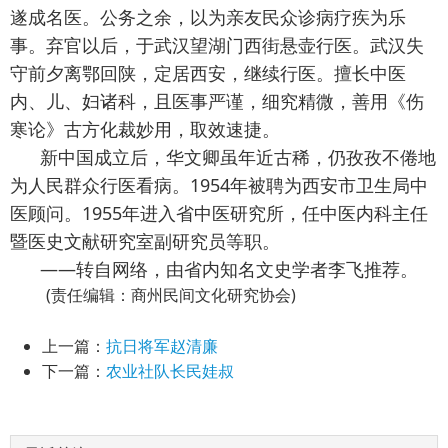
遂成名医。公务之余，以为亲友民众诊病疗疾为乐
事。弃官以后，于武汉望湖门西街悬壶行医。武汉失
守前夕离鄂回陕，定居西安，继续行医。擅长中医
内、儿、妇诸科，且医事严谨，细究精微，善用《伤
寒论》古方化裁妙用，取效速捷。
新中国成立后，华文卿虽年近古稀，仍孜孜不倦地
为人民群众行医看病。1954年被聘为西安市卫生局中
医顾问。1955年进入省中医研究所，任中医内科主任
暨医史文献研究室副研究员等职。
——转自网络，由省内知名文史学者李飞推荐。
(责任编辑：商州民间文化研究协会)
上一篇：
抗日将军赵清廉
下一篇：
农业社队长民娃叔