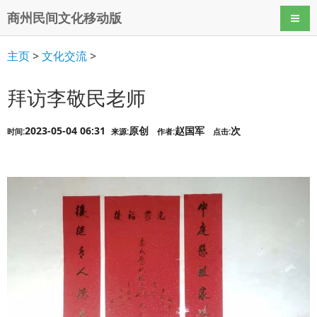
商州民间文化移动版
导航
主页
>
文化交流
>
拜访李敬民老师
2023-05-04 06:31
原创
赵国军
次
时间:
来源:
作者:
点击: