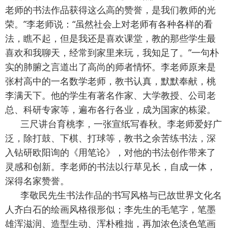
老师的书法作品获得这么高的赞誉，是我们教师的光
荣。”李老师说：“虽然社会上对老师有各种各样的看
法，瞧不起，但是我还是喜欢课堂，教的那些学生最
喜欢和我聊天，经常到家里来玩，我知足了。”一句朴
实的肺腑之言道出了高尚的师者情怀。李老师原来是
张村高中的一名数学老师，教书认真，默默奉献，桃
李满天下。他的学生有著名作家、大学教授、公司老
总、科研专家等，遍布各行各业，成为国家的栋梁。
三尺讲台育桃李，一张宣纸写春秋。李老师爱好广
泛，除打鼓、下棋、打球等，教书之余苦练书法，深
入钻研欧阳询的《用笔论》，对他的书法创作带来了
灵感和创新。李老师的书法以行草见长，自成一体，
深得名家赞誉。
李敬民先生书法作品的书写风格与已故世界文化名
人齐白石的绘画风格很形似；李先生的毛笔字，笔墨
雄浑滋润、造型生动、浑朴稚拙，再加浓色淡色笔画