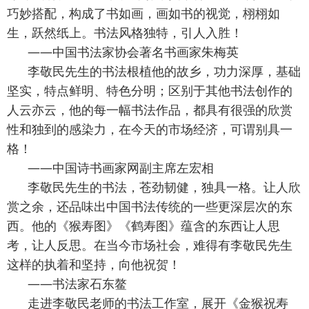
巧妙搭配，构成了书如画，画如书的视觉，栩栩如
生，跃然纸上。书法风格独特，引人入胜！
——中国书法家协会著名书画家朱梅英
李敬民先生的书法根植他的故乡，功力深厚，基础
坚实，特点鲜明、特色分明；区别于其他书法创作的
人云亦云，他的每一幅书法作品，都具有很强的欣赏
性和独到的感染力，在今天的市场经济，可谓别具一
格！
——中国诗书画家网副主席左宏相
李敬民先生的书法，苍劲韧健，独具一格。让人欣
赏之余，还品味出中国书法传统的一些更深层次的东
西。他的《猴寿图》《鹤寿图》蕴含的东西让人思
考，让人反思。在当今市场社会，难得有李敬民先生
这样的执着和坚持，向他祝贺！
——书法家石东鳌
走进李敬民老师的书法工作室，展开《金猴祝寿