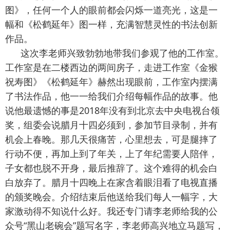
图》，任何一个人的眼前都会闪烁一道亮光，这是一
幅和《松鹤延年》图一样，充满智慧灵性的书法创新
作品。
这次李老师兴致勃勃地带我们参观了他的工作室。
工作室是在二楼西边的两间房子，走进工作室《金猴
祝寿图》《松鹤延年》赫然出现眼前，工作室内摆满
了书法作品，他一一给我们介绍每幅作品的故事。他
说他最遗憾的事是2018年没有到北京去中央电视台领
奖，组委会说腊月十四必须到，参加节目录制，并有
机会上春晚。那几天很痛苦，心里想去，可是腿摔了
行动不便，再加上到了年关，上了年纪需要人陪伴，
子女都也脱不开身，最后推辞了。这个难得的机会白
白放弃了。腊月十四晚上在家含着眼泪看了电视直播
的颁奖晚会。介绍结束后他送给我们每人一幅字，大
家激动得不知说什么好。我还专门请李老师给我的公
众号“黑山老碗会”题写名字，李老师高兴地立马题写，