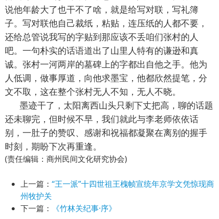
说他年龄大了也干不了啥，就是给写对联，写礼簿
子。写对联他自己裁纸，粘贴，连压纸的人都不要，
还给总管说我写的字贴到那应该不丢咱们张村的人
吧。一句朴实的话语道出了山里人特有的谦逊和真
诚。张村一河两岸的墓碑上的字都出自他之手。他为
人低调，做事厚道，向他求墨宝，他都欣然提笔，分
文不取，这在整个张村无人不知，无人不晓。
墨迹干了，太阳离西山头只剩下丈把高，聊的话题
还未聊完，但时候不早，我们就此与李老师依依话
别，一肚子的赞叹、感谢和祝福都凝聚在离别的握手
时刻，期盼下次再重逢。
(责任编辑：商州民间文化研究协会)
上一篇：
“王一派”十四世祖王槐帧宣统年京学文凭惊现商
州牧护关
下一篇：
《竹林关纪事·序》