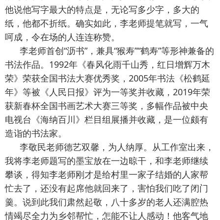
他说他写字最大的特点是，无论写多少字，多大的
纸，他都不折纸。确实如此，李老师提笔就写，一气
呵成，令在场的人连连称赞。
李老师首创“沥书”，兼具“猴寿”“鹤寿”等形神兼备的
书法作品。1992年《春风化雨千山秀，红日增辉万木
荣》荣获全国书法大赛优秀奖，2005年书法《松鹤延
年》等被《人民日报》评为一等奖并收藏，2019年荣
获新春杯全国书画艺术大赛三等奖，多幅作品被中央
电视台《海纳百川》栏目组展播并收藏，是一位颇有
造诣的书法家。
李敬民老师德艺双馨，为人纳厚。从工作室出来，
我将李老师题写的墨宝放在一边晾干，和李老师继续
攀谈，得知李老师刚才是给村里一家子结婚的人家帮
忙去了，还没有起席他就回来了，害怕我们吃了闭门
羹。说到此我们肃然起敬，八十多岁的老人还满腔热
情竭尽全力为乡邻帮忙，怎能不让人感动！他客气地