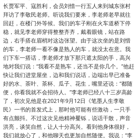
长贾军平、寇胜利，会员刘惜一行五人来到城东张村
拜访了李敬民老师。听说我们要来，李老师老早就往
回赶，在楼门外等候。我们的车子刚在火车道桥下停
稳，就见李老师穿得整整齐齐，戴着眼镜，站在路
边，右手搭在眉梢对这边张望。由于这次坐的是刘惜
的车，李老师一看不像是熟人的车，就没太在意。我
们下车一搭话，李老师才放下那只遮太阳的手，高兴
地对我们说：“我看不是熟车，还当不是你几个。”他赶
快让我们进堂屋坐，边和我们说话，边端出早已准备
好的水、茶叶、茶杯、瓜子、花生，嘴里还说：“都随
便，你看我就不会招待人。”李老师已经八十三岁高龄
了，初次见他是在2021年9月12日《笔墨人生李敬
民》一书的首发式上，那时他可能有些激动，一只手
有点颤抖。不过这次见他精神矍铄，说话干散，声音
洪亮，谈笑自然，让人十分高兴。看到他身体很好，
我们就放心了，和他聊天也更加自然随便。我说：“李