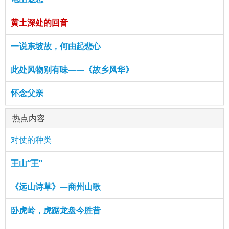
黄土深处的回音
一说东坡故，何由起悲心
此处风物别有味——《故乡风华》
怀念父亲
热点内容
对仗的种类
王山“王”
《远山诗草》—商州山歌
卧虎岭，虎踞龙盘今胜昔