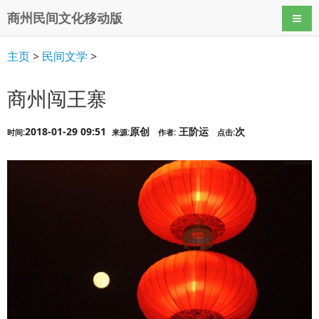
商州民间文化移动版
导航
主页
>
民间文学
>
商州闯王寨
2018-01-29 09:51
原创
王阶运
次
时间:
来源:
作者:
点击: