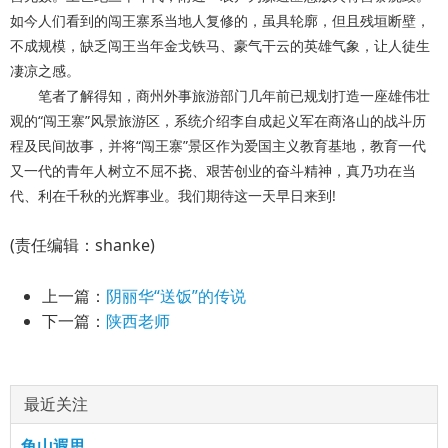
如今人们看到的闯王寨系当地人复修的，虽具轮廓，但且残垣断壁，
不成规模，缺乏闯王当年金戈铁马、豪气干云的英雄气象，让人徒生
凄凉之感。
笔者了解得知，商州外事旅游部门几年前已规划打造一座雄伟壮
观的“闯王寨”风景旅游区，系统介绍李自成起义军在商洛山的战斗历
程及民间故事，并将“闯王寨”景区作为爱国主义教育基地，教育一代
又一代的青年人树立不屈不挠、艰苦创业的奋斗精神，真乃功在当
代、利在千秋的光辉事业。我们期待这一天早日来到!
(责任编辑：shanke)
上一篇：
阴丽华“送饭”的传说
下一篇：
陕西老师
最近关注
龟山遐思