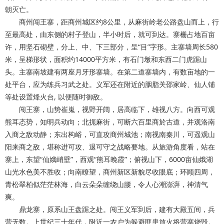
朝灭亡。
商州闯王寨，距商州城区约8公里，从麻街岭老公路盘山而上，行
至最高处，由东侧的村子登山，半小时后，就可到达。寨栅占地百亩
许，用坚石砌壁，分上、中、下三部分，呈“目”字形。主寨墙周长580
米，呈梯形状，面积约14000平方米，有石门墩和东西二门虎踞山
头。主寨南坡建有两座月牙形寨墙。在第二道寨墙内，有数亩地的一
处平台，应为练兵习武之处。义军还在附近的胭脂关邵家岭、仙人铺
等处设置烽火台, 以便随时御敌。
闯王寨，山势崔嵬，视野开阔，居高临下，雄视八方。向西可观
熊耳态势，知明兵动向；北扼麻街，可断六百里商於古道，并观洛南
入商之敌动静；东出构峪，可直攻商州城池；南视南秦川，可遥观山
阳来商之敌，堪称进可攻、退可守之战略要地。从旅游角度看，站在
寨上，东望“仙娥峭壁”，西观“熊耳晚霞”；俯视山下，6000亩仙娥湖
山光水色美不胜收；向南瞭望，商州新区新貌尽收眼底；环顾四周，
青松翠柏似茫茫林海，白云朵朵缠绕山腰，令人心潮澎湃，神清气
爽。
鼎龙寨，原系山王盘踞之处。闯王义军到后，建有大殿五间，兵
营无数。上世纪三十年代，附近一农户为躲避匪患放火将营寨烧毁。