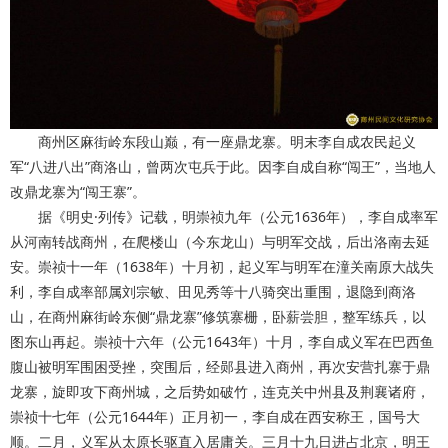
商州区麻街岭东段山巅，有一座鼎龙寨。明末李自成农民起义
军“八进八出”商洛山，曾两次屯兵于此。因李自成自称“闯王”，当地人
改鼎龙寨为“闯王寨”。
据《明史·列传》记载，明崇祯九年（公元1636年），李自成率军
从河南转战商州，在爬楼山（今东龙山）与明军交战，后出洛南去延
安。崇祯十一年（1638年）十月初，起义军与明军在潼关南原大战失
利，李自成率部属刘宗敏、田见秀等十八骑突出重围，退隐到商洛
山，在商州麻街岭东侧“鼎龙寨”修筑寨栅，卧薪尝胆，整军练兵，以
图东山再起。崇祯十六年（公元1643年）十月，李自成义军在巴西鱼
腹山被明军围困受挫，突围后，经郧县进入商州，再次安营扎寨于鼎
龙寨，旋即攻下商州城，之后势如破竹，连克关中州县及荆襄诸府，
崇祯十七年（公元1644年）正月初一，李自成在西安称王，国号大
顺。二月，义军从太原长驱直入居庸关。三月十九日进占北京，明王