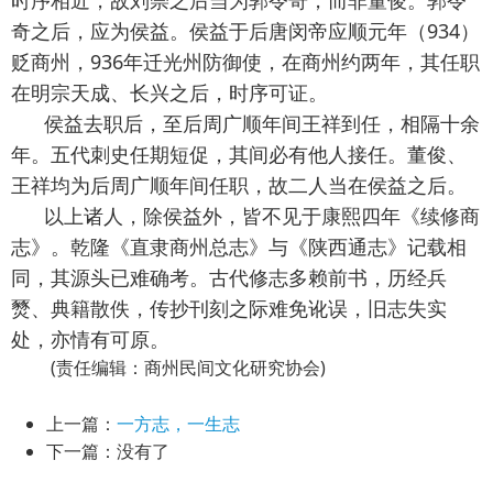
时序相近，故刘崇之后当为郭令奇，而非董俊。郭令
奇之后，应为侯益。侯益于后唐闵帝应顺元年（934）
贬商州，936年迁光州防御使，在商州约两年，其任职
在明宗天成、长兴之后，时序可证。
侯益去职后，至后周广顺年间王祥到任，相隔十余
年。五代刺史任期短促，其间必有他人接任。董俊、
王祥均为后周广顺年间任职，故二人当在侯益之后。
以上诸人，除侯益外，皆不见于康熙四年《续修商
志》。乾隆《直隶商州总志》与《陕西通志》记载相
同，其源头已难确考。古代修志多赖前书，历经兵
燹、典籍散佚，传抄刊刻之际难免讹误，旧志失实
处，亦情有可原。
(责任编辑：商州民间文化研究协会)
上一篇：
一方志，一生志
下一篇：没有了