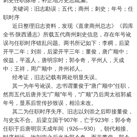
刺史任职脉络，补正地方史志疏漏。
关键词：旧志勘误；五代；商州；刺史；年号；任
职时序
近日整理旧志资料，发现《直隶商州总志》《四库
全书·陕西通志》所载五代商州刺史信息，存在年号讹
误与任职时序错乱问题。两书所记如下：李稠，后梁
开平二年；刘崇，后梁开平三年；董俊，唐广顺中；
侯益，平遥人，唐明宗时；郭令奇，平州人，天成
中；王祥，周广顺中，并州祁人。
经考证，旧志记载有两处明显失误。
其一为年号讹误。志书谓董俊于“唐广顺中”任职，
然而五代后唐并无“广顺”年号，“广顺”乃后周太祖郭威
年号，显系后世传抄致误，相沿未改。
其二为任职时序失序。旧志以刘崇之后即接董俊，
与史实不合。后梁立国于907年，亡于923年；郭令奇
任职于后唐明宗天成年间（926—930），朝代相接、