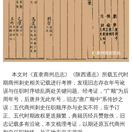
本文对《直隶商州总志》《陕西通志》所载五代时
期商州刺史相关记载进行考辨，发现旧志存在年号讹
误与任职时序错乱两处关键问题。经考证，“广顺”为后
周年号，后唐并无此年号，旧志“唐广顺中”系传抄之
误；五代商州刺史任职顺序亦与史实不符，应予订
正。五代时期政权更迭频繁，典籍历经兵燹散佚，旧
志记载多有沿讹，本文梳理考证，以期还原五代商州